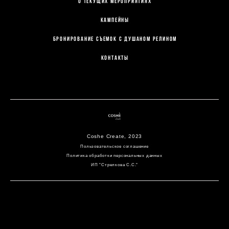
О текущих мероприятиях
КАМПЕЙНЫ
Бронирование съемок с Душаном Релином
Контакты
Coshe Create, 2023
Пользовательское соглашение
Политика обработки персональных данных
ИП "Стрелкова С.С."
сайт от vigbo