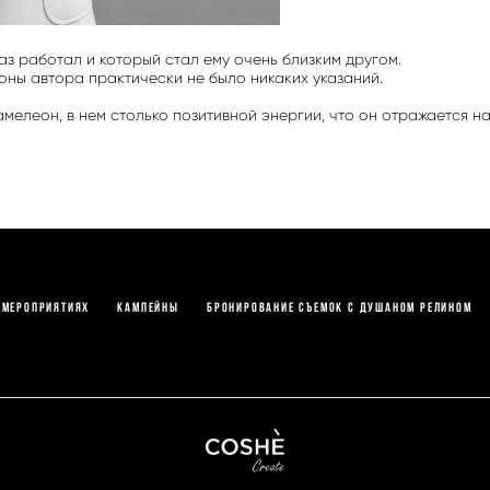
аз работал и который стал ему очень близким другом.
оны автора практически не было никаких указаний.
 хамелеон, в нем столько позитивной энергии, что он отражается
 мероприятиях
КАМПЕЙНЫ
Бронирование съемок с Душаном Релином