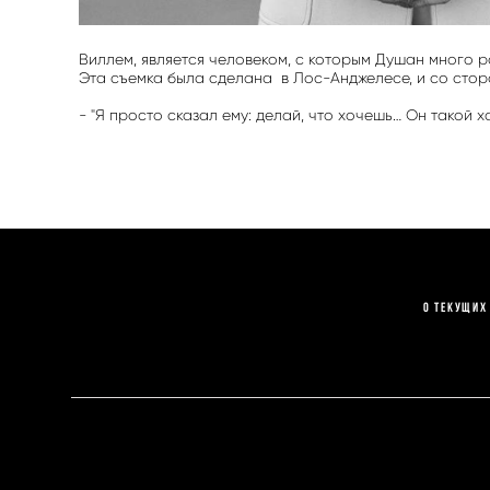
Виллем, является человеком, с которым Душан много р
Эта съемка была сделана в Лос-Анджелесе, и со стор
- "Я просто сказал ему: делай, что хочешь… Он такой
О текущих