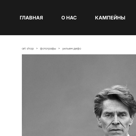
ГЛАВНАЯ
О НАС
КАМПЕЙНЫ
art shop
>
фотографы
>
уильем дефо