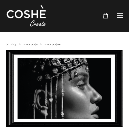
art shop
>
фотографы
>
фотография