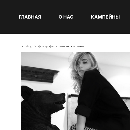
ГЛАВНАЯ
О НАС
КАМПЕЙНЫ
art shop
>
фотографы
>
эмманюэль сенье